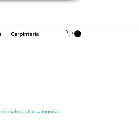
+57 320 8656234
+57 320 4944668
s
Carpintería
 o explora otras categorías.