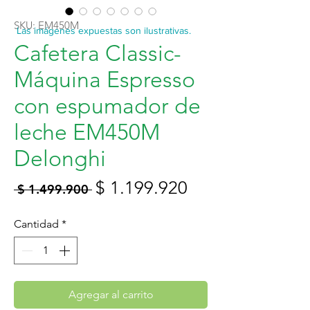
SKU: EM450M
Las imágenes expuestas son ilustrativas.
Cafetera Classic-
Máquina Espresso
con espumador de
leche EM450M
Delonghi
Precio
Precio
$ 1.199.920
 $ 1.499.900 
de
Cantidad
*
oferta
Agregar al carrito