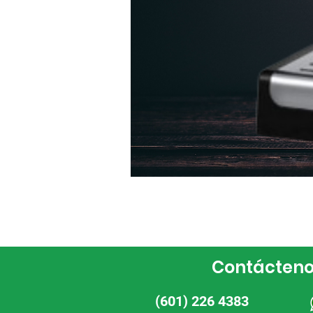
Contácten
(601) 226 4383