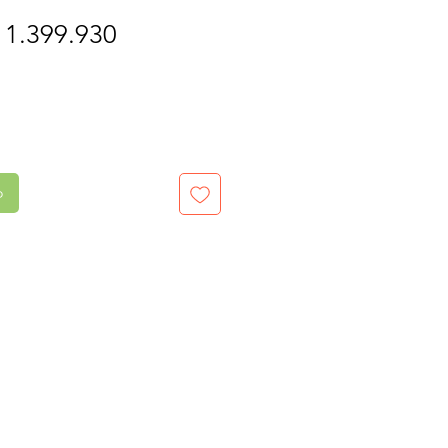
recio
Precio
 1.399.930
de
oferta
o