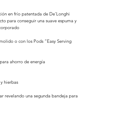
ción en frío patentada de De'Longhi
ecto para conseguir una suave espuma y
ncorporado
 molido o con los Pods “Easy Serving
para ahorro de energía
 y hierbas
irar revelando una segunda bandeja para