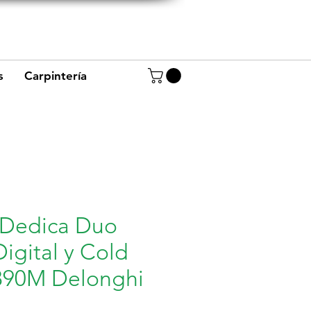
+57 320 8656234
+57 320 4944668
s
Carpintería
 Dedica Duo
Digital y Cold
890M Delonghi