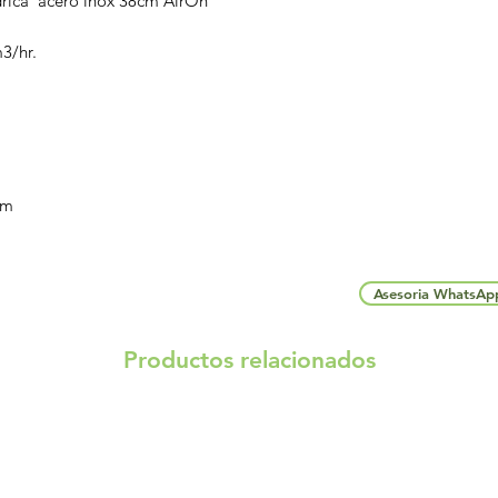
ndrica acero inox 38cm AirOn
3/hr.
cm
Asesoria WhatsAp
Productos relacionados