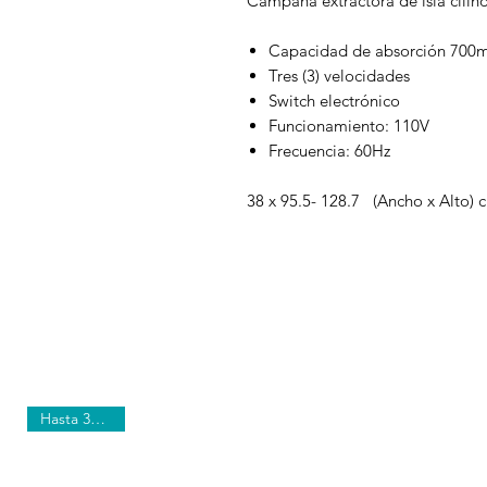
Campana extractora de isla cili
Capacidad de absorción 700m
Tres (3) velocidades
Switch electrónico
Funcionamiento: 110V
Frecuencia: 60Hz
38 x 95.5- 128.7 (Ancho x Alto) 
Hasta 30% Off