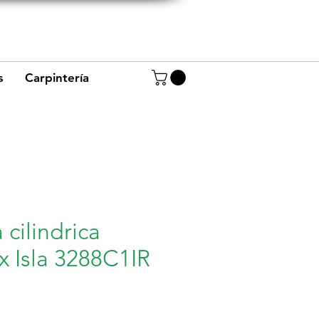
+57 320 8656234
+57 320 4944668
s
Carpintería
cilindrica
x Isla 3288C1IR