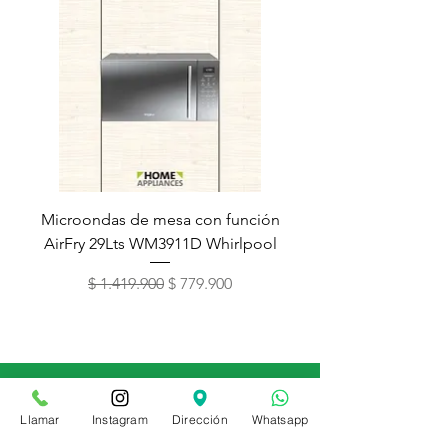
Microondas de mesa con función
Torre de lavado Xper
AirFry 29Lts WM3911D Whirlpool
Precio
Precio de oferta
$ 1.419.900
$ 779.900
Contáctenos
Llamar
Instagram
Dirección
Whatsapp
(601) 226 4383