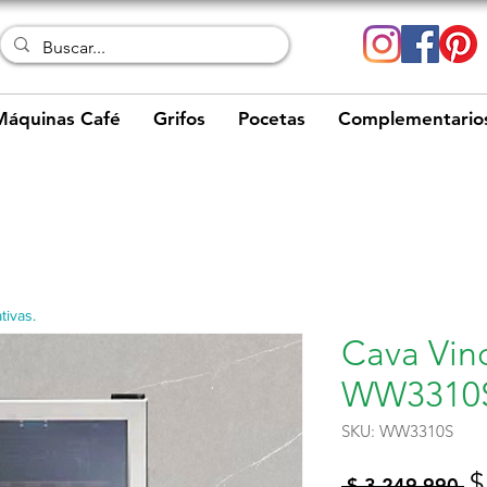
Máquinas Café
Grifos
Pocetas
Complementario
tivas.
Cava Vino
WW3310S
SKU: WW3310S
P
$
 $ 3.249.990 