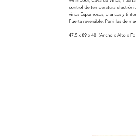
Whirlpool, Cava de Vinos, Puerta
control de temperatura electróni
vinos Espumosos, blancos y tinto
Puerta reversible, Parrillas de ma
47.5 x 89 x 48 (Ancho x Alto x 