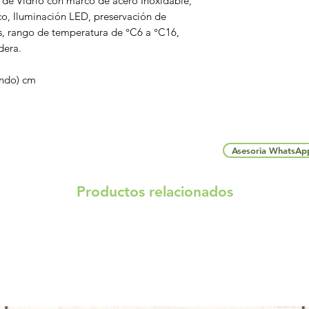
 de Vidrio con marco de acero Inoxidable,
co, Iluminación LED, preservación de
s, rango de temperatura de °C6 a °C16,
dera.
Fondo) cm
Asesoria WhatsAp
Productos relacionados