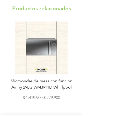
Productos relacionados
Microondas de mesa con función
Torre de lavado Xper
AirFry 29Lts WM3911D Whirlpool
Precio
Precio de oferta
$ 1.419.900
$ 779.900