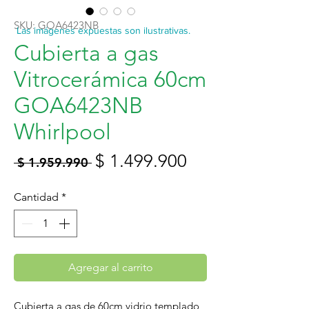
SKU: GOA6423NB
Las imágenes expuestas son ilustrativas.
Cubierta a gas
Vitrocerámica 60cm
GOA6423NB
Whirlpool
Precio
Precio
$ 1.499.900
 $ 1.959.990 
de
Cantidad
*
oferta
Agregar al carrito
Cubierta a gas de 60cm vidrio templado