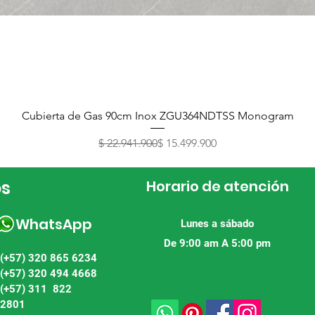
Vista rápida
Cubierta de Gas 90cm Inox ZGU364NDTSS Monogram
Precio
Precio de oferta
$ 22.941.900
$ 15.499.900
os
Horario de atención
WhatsApp
Lunes a sábado
De 9:00 am A 5:00 pm
(+57) 320 865 6234
(+57) 320 494 4668
(+57) 311 822
2801