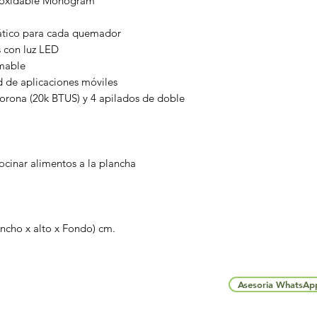
inoxidable Monogram
ático para cada quemador
s con luz LED
mable
 de aplicaciones móviles
corona (20k BTUS) y 4 apilados de doble
ocinar alimentos a la plancha
Ancho x alto x Fondo) cm.
Asesoria WhatsAp