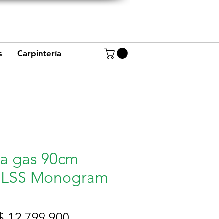
+57 320 8656234
+57 320 4944668
s
Carpintería
 a gas 90cm
LSS Monogram
Precio
Precio
$ 12.799.900