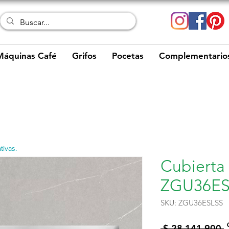
Máquinas Café
Grifos
Pocetas
Complementario
tivas.
Cubierta
ZGU36ES
SKU: ZGU36ESLSS
 $ 28.141.900 