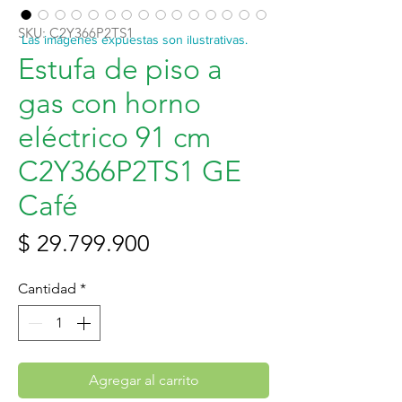
SKU: C2Y366P2TS1
Las imágenes expuestas son ilustrativas.
Estufa de piso a
gas con horno
eléctrico 91 cm
C2Y366P2TS1 GE
Café
Precio
$ 29.799.900
Cantidad
*
Agregar al carrito