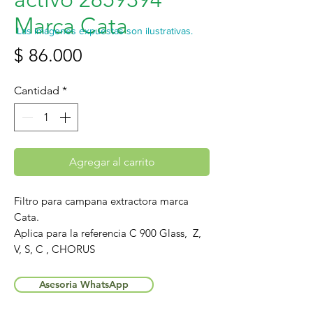
Marca Cata
Las imágenes expuestas son ilustrativas.
Precio
$ 86.000
Cantidad
*
Agregar al carrito
Filtro para campana extractora marca
Cata.
Aplica para la referencia C 900 Glass, Z,
V, S, C , CHORUS
Asesoria WhatsApp