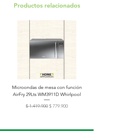
Productos relacionados
Microondas de mesa con función
Torre de lavado Xper
AirFry 29Lts WM3911D Whirlpool
Precio
Precio de oferta
$ 1.419.900
$ 779.900