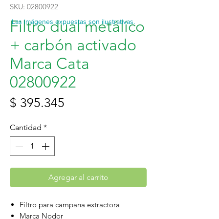
SKU: 02800922
Filtro dual metálico
Las imágenes expuestas son ilustrativas.
+ carbón activado
Marca Cata
02800922
Precio
$ 395.345
Cantidad
*
Agregar al carrito
Filtro para campana extractora
Marca Nodor