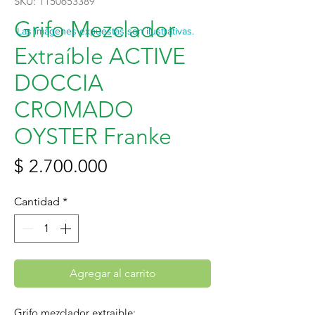
SKU: 1150653389
Grifo Mezclador
Las imágenes expuestas son ilustrativas.
Extraíble ACTIVE
DOCCIA
CROMADO
OYSTER Franke
Precio
$ 2.700.000
Cantidad
*
Agregar al carrito
Grifo mezclador extraible;