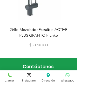
Grifo Mezclador Extraíble ACTIVE
Filtro Vital agua 
PLUS GRAFITO Franke
Precio
$ 2.050.000
Contáctenos
(601) 226 4383
Llamar
Instagram
Dirección
Whatsapp
Bogotá, Colombia
CC. Centro de diseño Floresta
Calle 94A 67A 74 Lc 26