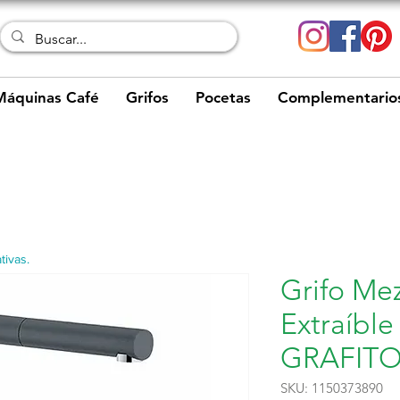
Máquinas Café
Grifos
Pocetas
Complementario
tivas.
Grifo Me
Extraíbl
GRAFITO
SKU: 1150373890