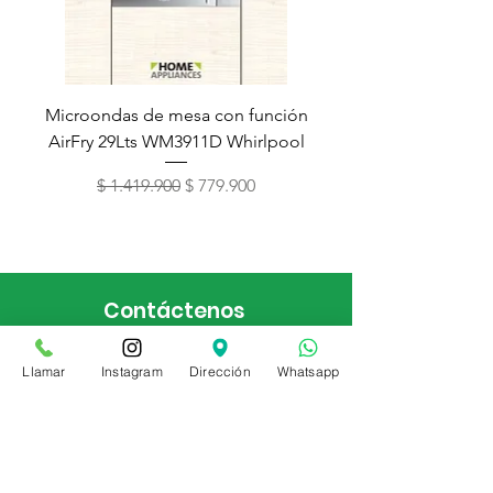
Microondas de mesa con función
Torre de lavado Xper
AirFry 29Lts WM3911D Whirlpool
Precio
Precio de oferta
$ 1.419.900
$ 779.900
Contáctenos
(601) 226 4383
Llamar
Instagram
Dirección
Whatsapp
Bogotá, Colombia
CC. Centro de diseño Floresta
Calle 94A 67A 74 Lc 26