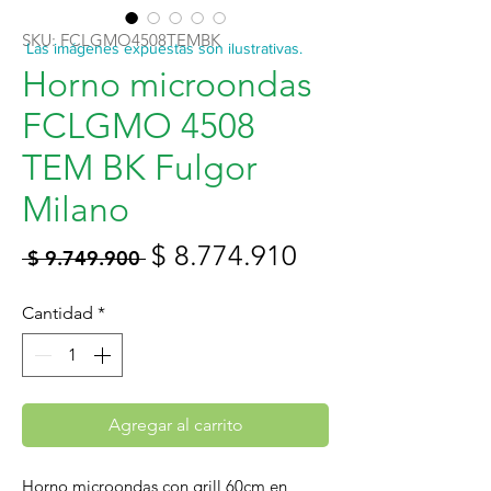
SKU: FCLGMO4508TEMBK
Las imágenes expuestas son ilustrativas.
Horno microondas
FCLGMO 4508
TEM BK Fulgor
Milano
Precio
Precio
$ 8.774.910
 $ 9.749.900 
de
Cantidad
*
oferta
Agregar al carrito
Horno microondas con grill 60cm en