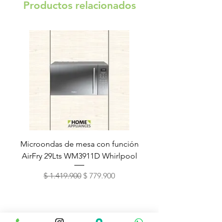
Productos relacionados
Microondas de mesa con función
Torre de lavado Xper
AirFry 29Lts WM3911D Whirlpool
Precio
Precio de oferta
$ 1.419.900
$ 779.900