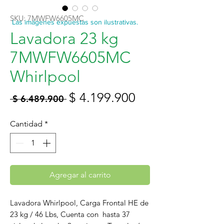
SKU: 7MWFW6605MC
Las imágenes expuestas son ilustrativas.
Lavadora 23 kg
7MWFW6605MC
Whirlpool
Precio
Precio
$ 4.199.900
 $ 6.489.900 
de
Cantidad
*
oferta
Agregar al carrito
Lavadora Whirlpool, Carga Frontal HE de
23 kg / 46 Lbs, Cuenta con hasta 37