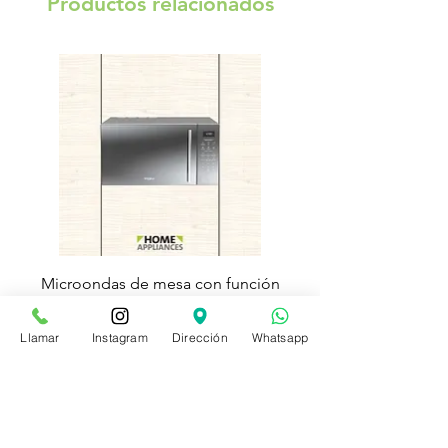
Productos relacionados
Microondas de mesa con función
Torre de lavado Xper
AirFry 29Lts WM3911D Whirlpool
Llamar
Instagram
Dirección
Whatsapp
Precio
Precio de oferta
$ 1.419.900
$ 779.900