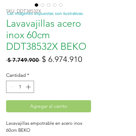
SKU: DDT38532X
Las imágenes expuestas son ilustrativas.
Lavavajillas acero
inox 60cm
DDT38532X BEKO
Precio
Precio
$ 6.974.910
 $ 7.749.900 
de
Cantidad
*
oferta
Agregar al carrito
Lavavajillas empotrable en acero inox
60cm BEKO