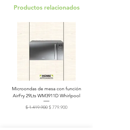
Productos relacionados
Microondas de mesa con función
Torre de lavado Xper
AirFry 29Lts WM3911D Whirlpool
Precio
Precio de oferta
$ 1.419.900
$ 779.900