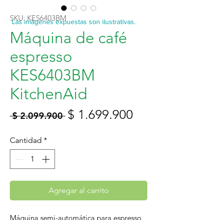
SKU: KES6403BM
Las imágenes expuestas son ilustrativas.
Máquina de café
espresso
KES6403BM
KitchenAid
Precio
Precio
$ 1.699.900
 $ 2.099.900 
de
Cantidad
*
oferta
Agregar al carrito
Máquina semi-automática para espresso