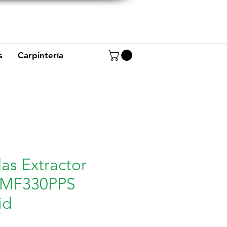
+57 320 8656234
+57 320 4944668
s
Carpintería
as Extractor
MF330PPS
id