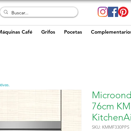
Máquinas Café
Grifos
Pocetas
Complementario
tivas.
Microond
76cm KM
KitchenA
SKU: KMMF330PPS