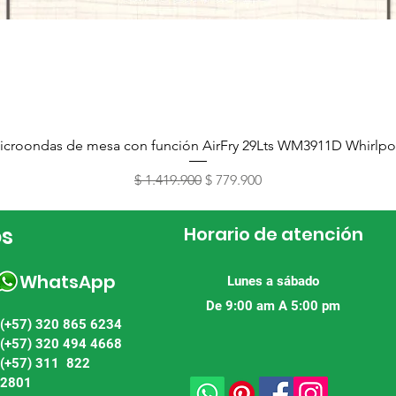
Vista rápida
icroondas de mesa con función AirFry 29Lts WM3911D Whirlpo
Precio
Precio de oferta
$ 1.419.900
$ 779.900
os
Horario de atención
WhatsApp
Lunes a sábado
De 9:00 am A 5:00 pm
(+57) 320 865 6234
(+57) 320 494 4668
(+57) 311 822
2801