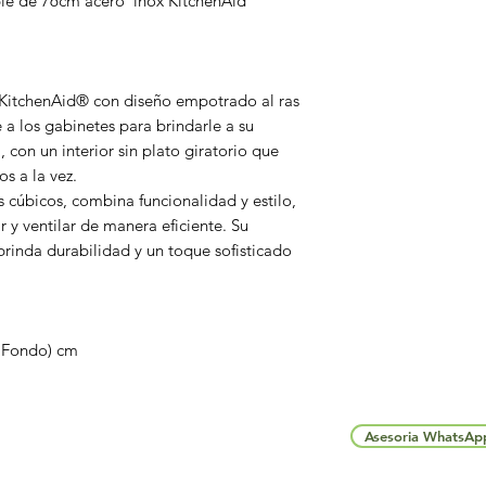
le de 76cm acero inox KitchenAid
 KitchenAid® con diseño empotrado al ras
a los gabinetes para brindarle a su
 con un interior sin plato giratorio que
s a la vez.
 cúbicos, combina funcionalidad y estilo,
r y ventilar de manera eficiente. Su
rinda durabilidad y un toque sofisticado
x Fondo) cm
Asesoria WhatsAp