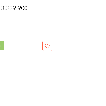
recio
Precio
 3.239.900
de
oferta
o