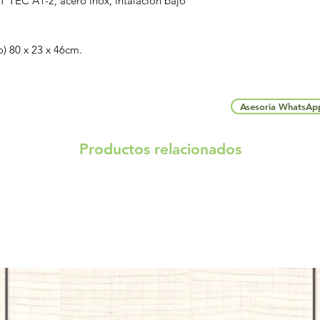
 TEC A1-2, acero inox, intalación bajo
) 80 x 23 x 46cm.
Asesoria WhatsAp
Productos relacionados