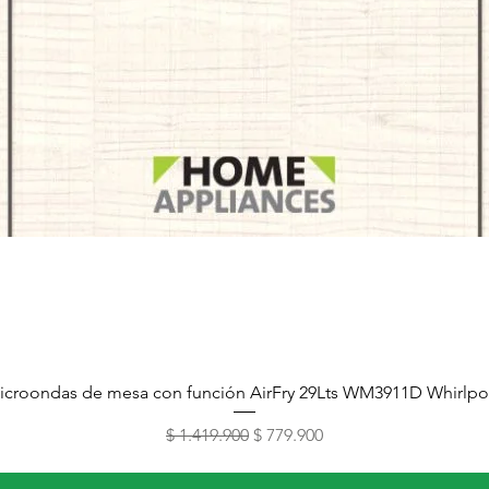
Vista rápida
icroondas de mesa con función AirFry 29Lts WM3911D Whirlpo
Precio
Precio de oferta
$ 1.419.900
$ 779.900