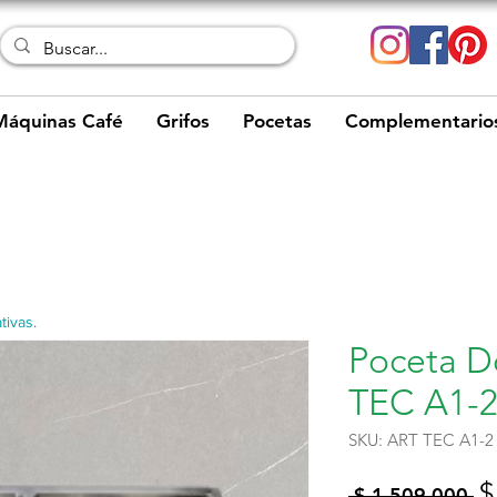
Máquinas Café
Grifos
Pocetas
Complementario
tivas.
Poceta D
TEC A1-
SKU: ART TEC A1-2
P
$
 $ 1.509.000 