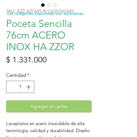
SKU: AZZ-AZ7645-R/C6SS/N7645
Las imágenes expuestas son ilustrativas.
Poceta Sencilla
76cm ACERO
INOX HA ZZOR
Precio
$ 1.331.000
Cantidad
*
Agregar al carrito
Lavaplatos en acero inoxidable de alta
tecnología, calidad y durabilidad. Diseño