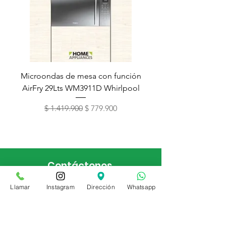
Microondas de mesa con función
Torre de lavado Xper
AirFry 29Lts WM3911D Whirlpool
Precio
Precio de oferta
$ 1.419.900
$ 779.900
Contáctenos
(601) 226 4383
Llamar
Instagram
Dirección
Whatsapp
Bogotá, Colombia