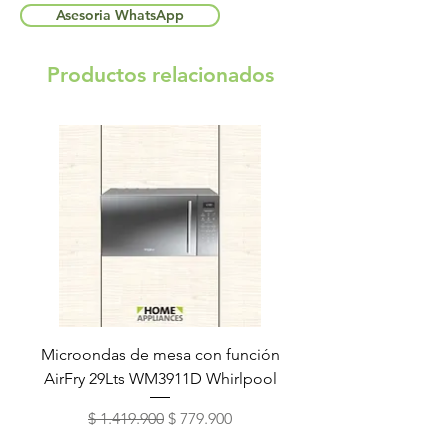
Asesoria WhatsApp
Productos relacionados
Microondas de mesa con función
Torre de lavado Xper
AirFry 29Lts WM3911D Whirlpool
Precio
Precio de oferta
$ 1.419.900
$ 779.900