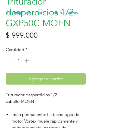
Triturador
desperdicios 1/2
Las imágenes expuestas son ilustrativas.
GXP50C MOEN
Precio
$ 999.000
Cantidad
*
Agregar al carrito
Triturador desperdicios 1/2
caballo MOEN
Imán permanente: La tecnología de
motor Vortex muele rápidamente y
poderosamente los restos de