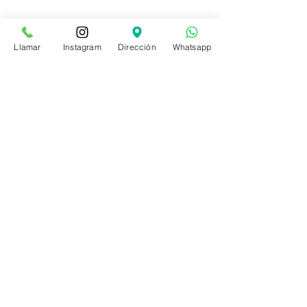
Llamar
Instagram
Dirección
Whatsapp
Contáctenos
(601) 226 4383
Bogotá, Colombia
CC. Centro de diseño Floresta
Calle 94A 67A 74 Lc 26
info@homeappliances.com.co
WhatsApp
(+57)
320 865 6234
(+57)
320 494 4668
(+57) 311
822 2801
Horario de