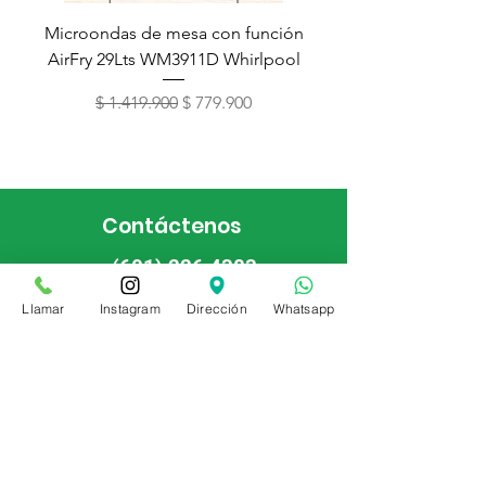
Microondas de mesa con función
Torre de lavado Xper
AirFry 29Lts WM3911D Whirlpool
Precio
Precio de oferta
$ 1.419.900
$ 779.900
Contáctenos
(601) 226 4383
Llamar
Instagram
Dirección
Whatsapp
Bogotá, Colombia
CC. Centro de diseño Floresta
Calle 94A 67A 74 Lc 26
info@homeappliances.com.co
WhatsApp