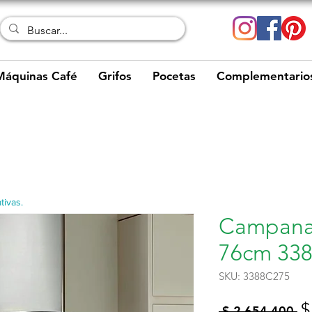
Máquinas Café
Grifos
Pocetas
Complementario
tivas.
Campana
76cm 33
SKU: 3388C275
P
$
 $ 2.654.400 