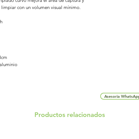
mplado curvo mejora el área de captura y
de limpiar con un volumen visual mínimo.
/h
98cm
 aluminio
Asesoria WhatsAp
Productos relacionados