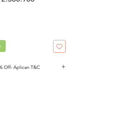
de
oferta
o
% Off- Aplican T&C
 condiciones. Válido hasta
o hasta agotar existencias.