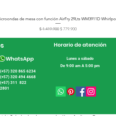
Vista rápida
icroondas de mesa con función AirFry 29Lts WM3911D Whirlpo
Precio
Precio de oferta
$ 1.419.900
$ 779.900
os
Horario de atención
WhatsApp
Lunes a sábado
De 9:00 am A 5:00 pm
(+57) 320 865 6234
(+57) 320 494 4668
(+57) 311 822
2801