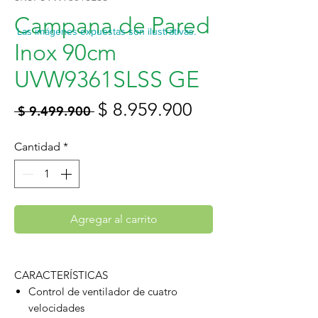
Campana de Pared
Las imágenes expuestas son ilustrativas.
Inox 90cm
UVW9361SLSS GE
Precio
Precio
$ 8.959.900
 $ 9.499.900 
de
Cantidad
*
oferta
Agregar al carrito
CARACTERÍSTICAS
Control de ventilador de cuatro
velocidades