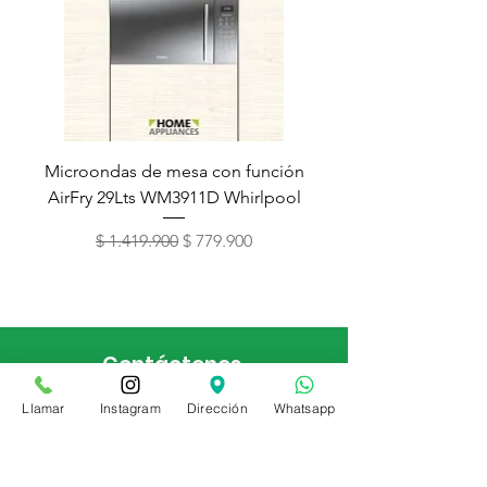
Microondas de mesa con función
Torre de lavado Xper
AirFry 29Lts WM3911D Whirlpool
Precio
Precio de oferta
$ 1.419.900
$ 779.900
Contáctenos
(601) 226 4383
Llamar
Instagram
Dirección
Whatsapp
Bogotá, Colombia