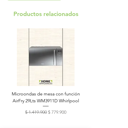
Productos relacionados
Microondas de mesa con función
Torre de lavado Xper
AirFry 29Lts WM3911D Whirlpool
Precio
Precio de oferta
$ 1.419.900
$ 779.900