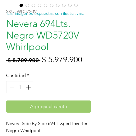
SKU: WD5720V
Las imágenes expuestas son ilustrativas.
Nevera 694Lts.
Negro WD5720V
Whirlpool
Precio
Precio
$ 5.979.900
 $ 8.709.900 
de
Cantidad
*
oferta
Agregar al carrito
Nevera Side By Side 694 L Xpert Inverter
Negro Whirlpool