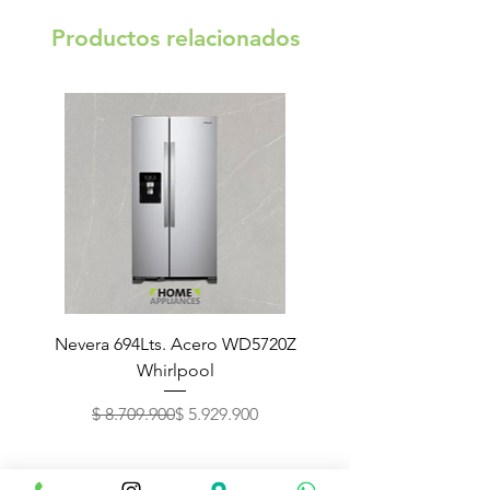
Productos relacionados
Nevera 694Lts. Acero WD5720Z
Nevera 752Lts. Ne
Whirlpool
Precio
Precio de oferta
$ 8.709.900
$ 5.929.900