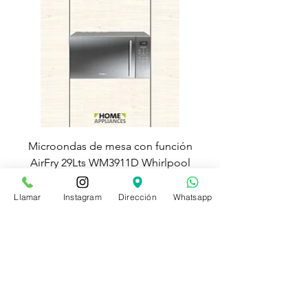
Microondas de mesa con función
Torre de lavado Xper
AirFry 29Lts WM3911D Whirlpool
Precio
Precio de oferta
$ 1.419.900
$ 779.900
Llamar
Instagram
Dirección
Whatsapp
Contáctenos
(601) 226 4383