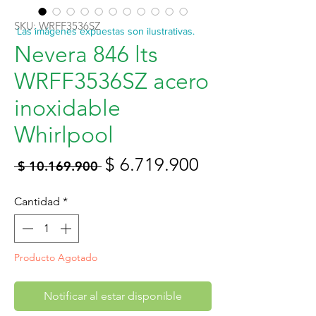
SKU: WRFF3536SZ
Las imágenes expuestas son ilustrativas.
Nevera 846 lts
WRFF3536SZ acero
inoxidable
Whirlpool
Precio
Precio
$ 6.719.900
 $ 10.169.900 
de
Cantidad
*
oferta
Producto Agotado
Notificar al estar disponible