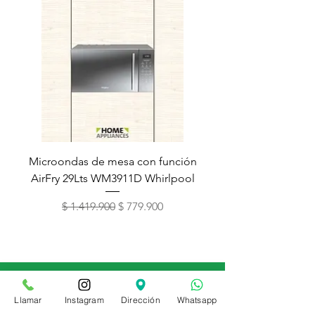
Microondas de mesa con función
Torre de lavado Xper
AirFry 29Lts WM3911D Whirlpool
Precio
Precio de oferta
$ 1.419.900
$ 779.900
Contáctenos
Llamar
Instagram
Dirección
Whatsapp
(601) 226 4383