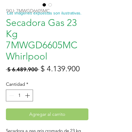
SKU: 7MWGD6605MC
Las imágenes expuestas son ilustrativas.
Secadora Gas 23
Kg
7MWGD6605MC
Whirlpool
Precio
Precio
$ 4.139.900
 $ 6.489.900 
de
Cantidad
*
oferta
Agregar al carrito
Secadora a gas gris cromado de 23 kg