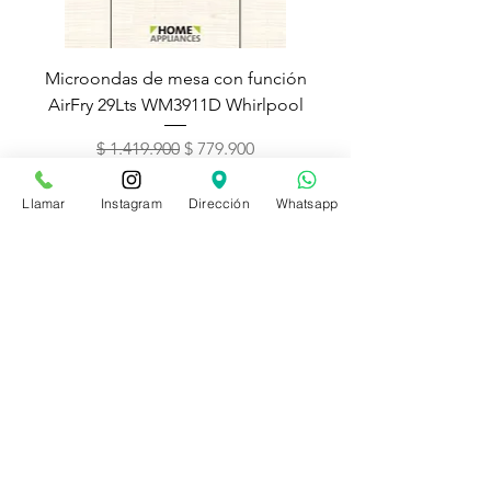
Microondas de mesa con función
Torre de lavado Xper
AirFry 29Lts WM3911D Whirlpool
Precio
Precio de oferta
$ 1.419.900
$ 779.900
Llamar
Instagram
Dirección
Whatsapp
Contáctenos
(601) 226 4383
Bogotá, Colombia
CC. Centro de diseño Floresta
Calle 94A 67A 74 Lc 26
info@homeappliances.com.co