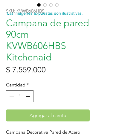
SKU: KVWB606HBS
Las imágenes expuestas son ilustrativas.
Campana de pared
90cm
KVWB606HBS
Kitchenaid
Precio
$ 7.559.000
Cantidad
*
Agregar al carrito
Campana Decorativa Pared de Acero