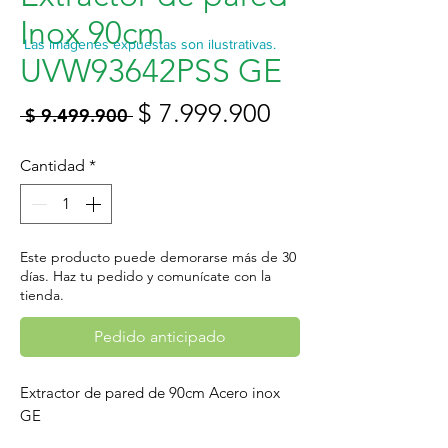
Inox 90cm
Las imágenes expuestas son ilustrativas.
UVW93642PSS GE
Precio
Precio
$ 7.999.900
 $ 9.499.900 
de
Cantidad
*
oferta
Este producto puede demorarse más de 30
días. Haz tu pedido y comunícate con la
tienda.
Pedido anticipado
Extractor de pared de 90cm Acero inox
GE