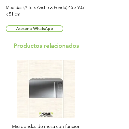
Medidas (Alto x Ancho X Fondo) 45 x 90.6
x 51 cm.
Asesoria WhatsApp
Productos relacionados
Microondas de mesa con función
Torre de lavado Xper