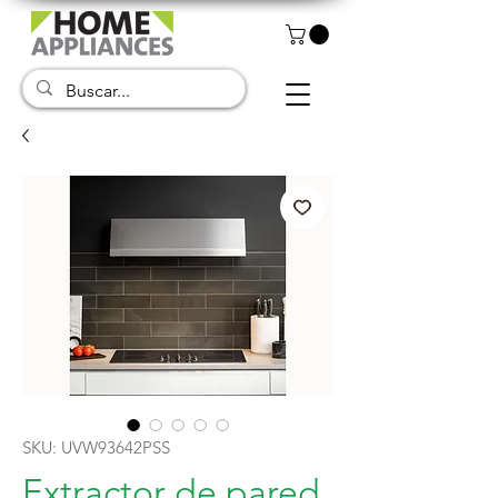
SKU: UVW93642PSS
Extractor de pared