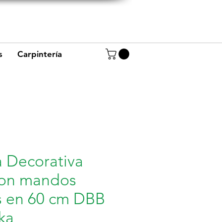
+57 320 8656234
+57 320 4944668
s
Carpintería
 Decorativa
 con mandos
s en 60 cm DBB
ka