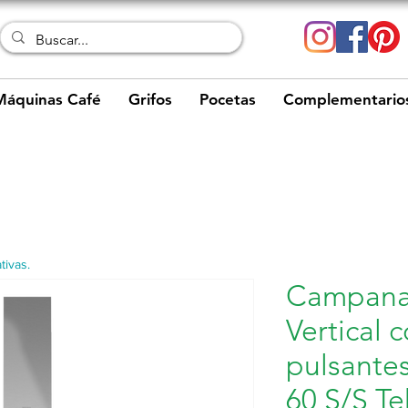
Máquinas Café
Grifos
Pocetas
Complementario
tivas.
Campana
Vertical
pulsante
60 S/S Te