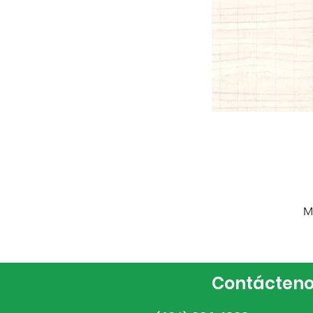
M
Contácten