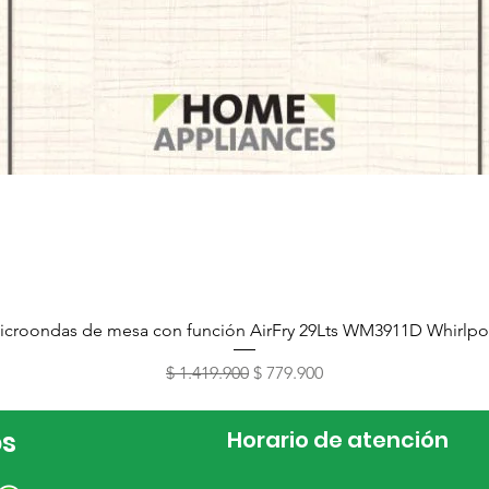
Vista rápida
icroondas de mesa con función AirFry 29Lts WM3911D Whirlpo
Precio
Precio de oferta
$ 1.419.900
$ 779.900
os
Horario de atención