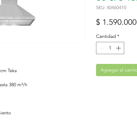
SKU: 40460410
$ 1.590.000
Cantidad
*
Agregar al carrit
0cm Teka
asta 380 m³/h
miento