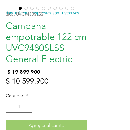
Las imágenes expuestas son ilustrativas.
SKU: UVC9480SLSS
Campana
empotrable 122 cm
UVC9480SLSS
General Electric
Precio
 $ 19.899.900 
Precio
$ 10.599.900
de
Cantidad
*
oferta
Agregar al carrito